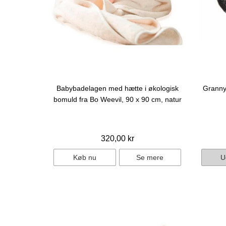
Babybadelagen med hætte i økologisk
Granny'
bomuld fra Bo Weevil, 90 x 90 cm, natur
320,00 kr
Køb nu
Se mere
U