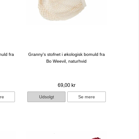
muld fra
Granny's stofnet i økologisk bomuld fra
Bo Weevil, naturhvid
69,00 kr
re
Udsolgt
Se mere