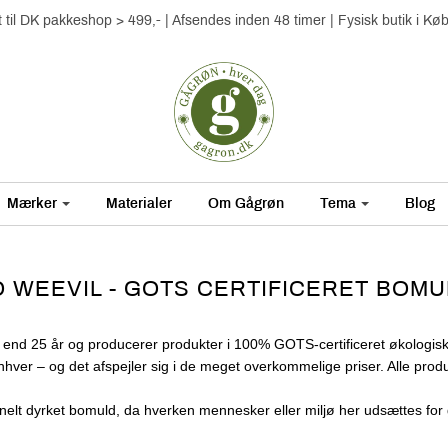
gt til DK pakkeshop > 499,- | Afsendes inden 48 timer | Fysisk butik i K
Mærker
Materialer
Om Gågrøn
Tema
Blog
 WEEVIL - GOTS CERTIFICERET BOMU
 end 25 år og producerer produkter i 100% GOTS-certificeret økologis
og enhver – og det afspejler sig i de meget overkommelige priser. Alle p
elt dyrket bomuld, da hverken mennesker eller miljø her udsættes for gi