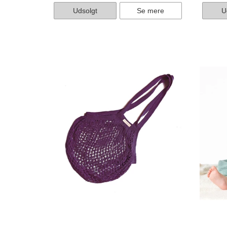
Udsolgt
Se mere
U