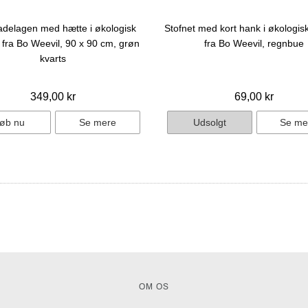
delagen med hætte i økologisk
Stofnet med kort hank i økologi
fra Bo Weevil, 90 x 90 cm, grøn
fra Bo Weevil, regnbue
kvarts
349,00 kr
69,00 kr
øb nu
Se mere
Udsolgt
Se me
OM OS