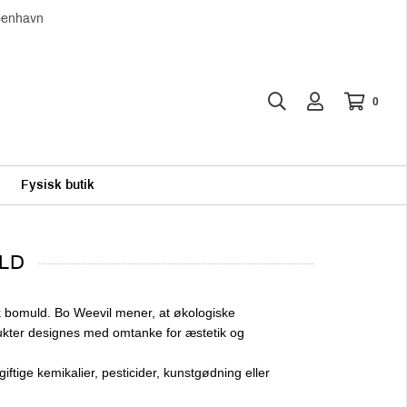
øbenhavn
0
Fysisk butik
LD
k bomuld. Bo Weevil mener, at økologiske
rodukter designes med omtanke for æstetik og
ftige kemikalier, pesticider, kunstgødning eller