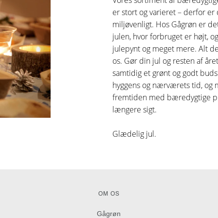
Vores sortiment af bæredygtige
er stort og varieret – derfor e
miljøvenligt. Hos Gågrøn er det
julen, hvor forbruget er højt, 
julepynt og meget mere. Alt d
os. Gør din jul og resten af år
samtidig et grønt og godt budsk
hyggens og nærværets tid, og 
fremtiden med bæredygtige pr
længere sigt.
Glædelig jul.
OM OS
Gågrøn