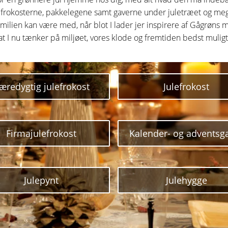
l julefrokosterne, pakkelegene samt gaverne under juletræet og meg
milien kan være med, når blot I lader jer inspirere af Gågrøns 
ot, at I nu tænker på miljøet, vores klode og fremtiden bedst muli
æredygtig julefrokost
Julefrokost
Firmajulefrokost
Kalender- og adventsg
Julepynt
Julehygge