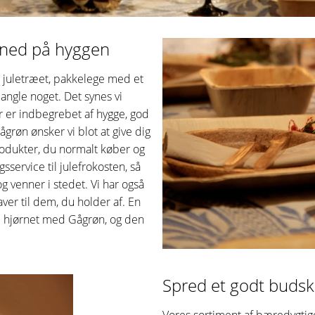
 ned på hyggen
 juletræet, pakkelege med et
mangle noget. Det synes vi
er er indbegrebet af hygge, god
øn ønsker vi blot at give dig
produkter, du normalt køber og
sservice til julefrokosten, så
venner i stedet. Vi har også
aver til dem, du holder af. En
 om hjørnet med Gågrøn, og den
Spred et godt budsk