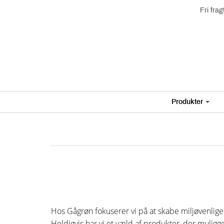
Fri fra
Produkter
Hos Gågrøn fokuserer vi på at skabe miljøvenlige o
Heldigvis har vi et væld af produkter, der muli