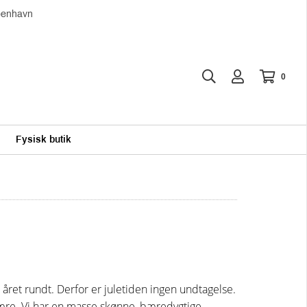
øbenhavn
0
Fysisk butik
r året rundt. Derfor er juletiden ingen undtagelse.
bære. Vi har en masse skønne, bæredygtige