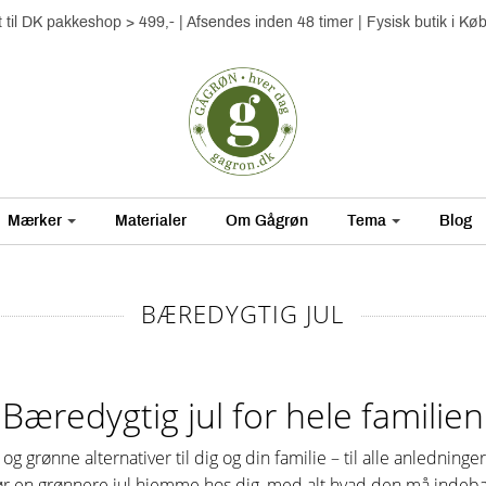
gt til DK pakkeshop > 499,- | Afsendes inden 48 timer | Fysisk butik i K
Mærker
Materialer
Om Gågrøn
Tema
Blog
BÆREDYGTIG JUL
Bæredygtig jul for hele familien
g grønne alternativer til dig og din familie – til alle anledninge
ggør en grønnere jul hjemme hos dig, med alt hvad den må inde