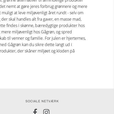
, grønne alternativer til almindelige produkter
r det nemt at gøre jeres forbrug grønnere og mere
 muligt at leve miljøvenligt året rundt - selv om
og der skal handles alt fra gaver, en masse mad,
ette findes i skønne, bæredygtige produkter hos
et mere miljøvenligt hos Gågrøn, og spred
ab til venner og familie. For julen er hjerternes,
med Gågrøn kan du sikre dette langt ud i
odukter, der skåner miljøet og kloden på
SOCIALE NETVÆRK