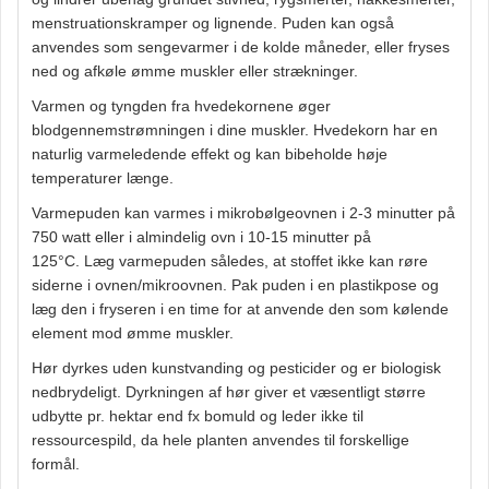
menstruationskramper og lignende. Puden kan også
anvendes som sengevarmer i de kolde måneder, eller fryses
ned og afkøle ømme muskler eller strækninger.
Varmen og tyngden fra hvedekornene øger
blodgennemstrømningen i dine muskler. Hvedekorn har en
naturlig varmeledende effekt og kan bibeholde høje
temperaturer længe.
Varmepuden kan varmes i mikrobølgeovnen i 2-3 minutter på
750 watt eller i almindelig ovn i 10-15 minutter på
125°C. Læg varmepuden således, at stoffet ikke kan røre
siderne i ovnen/mikroovnen. Pak puden i en plastikpose og
læg den i fryseren i en time for at anvende den som kølende
element mod ømme muskler.
Hør dyrkes uden kunstvanding og pesticider og er biologisk
nedbrydeligt. Dyrkningen af hør giver et væsentligt større
udbytte pr. hektar end fx bomuld og leder ikke til
ressourcespild, da hele planten anvendes til forskellige
formål.