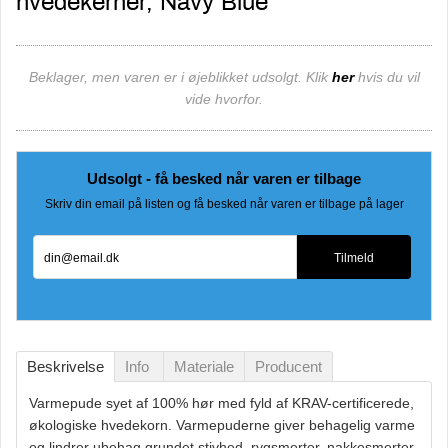
hvedekerner, Navy Blue
Beklager, men varen er i øjeblikket udsolgt. Klik
her
hvis du vil
vide hvorfor.
Udsolgt - få besked når varen er tilbage
Skriv din email på listen og få besked når varen er tilbage på lager
din@email.dk
Tilmeld
Beskrivelse
Info
Materiale
Producent
Varmepude syet af 100% hør med fyld af KRAV-certificerede,
økologiske hvedekorn. Varmepuderne giver behagelig varme
og lindrer ubehag grundet stivhed, rygsmerter, nakkesmerter,