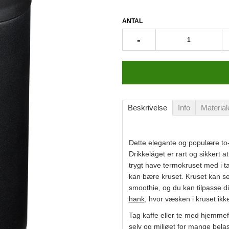
ANTAL
-
Beskrivelse
Info
Material
Dette elegante og populære to
Drikkelåget er rart og sikkert a
trygt have termokruset med i ta
kan bære kruset. Kruset kan sel
smoothie, og du kan tilpasse d
hank
, hvor væsken i kruset ik
Tag kaffe eller te med hjemmef
selv og miljøet for mange bel