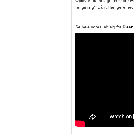
Oplever du, at låget lækker? Ell
rengøring? Så rul længere ned 
Se hele vores udvalg fra
Klean