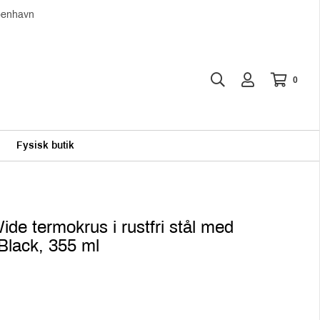
øbenhavn
0
Fysisk butik
e termokrus i rustfri stål med
 Black, 355 ml