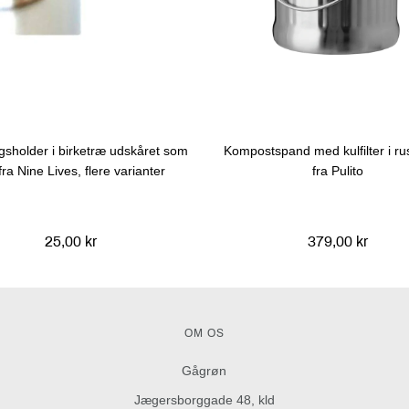
gsholder i birketræ udskåret som
Kompostspand med kulfilter i rust
fra Nine Lives, flere varianter
fra Pulito
25,00 kr
379,00 kr
OM OS
Gågrøn
Jægersborggade 48, kld