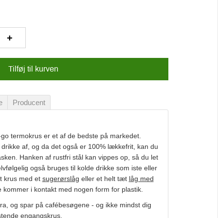
+
Tilføj til kurven
e
Producent
-go termokrus er et af de bedste på markedet.
t drikke af, og da det også er 100% lækkefrit, kan du
sken. Hanken af rustfri stål kan vippes op, så du let
vfølgelig også bruges til kolde drikke som iste eller
it krus med et
sugerørslåg
eller et helt tæt
låg med
ke kommer i kontakt med nogen form for plastik
.
ra, og spar på cafébesøgene - og ikke mindst dig
astende engangskrus.