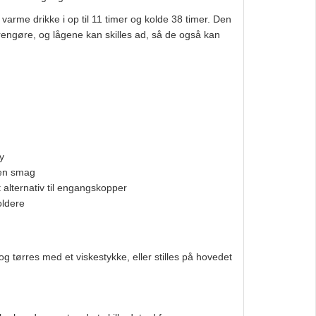
arme drikke i op til 11 timer og kolde 38 timer. Den
 rengøre, og lågene kan skilles ad, så de også kan
y
gen smag
 alternativ til engangskopper
oldere
 tørres med et viskestykke, eller stilles på hovedet