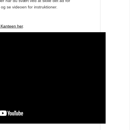
er har du svært ved at skille det ad for
og se videoen for instruktioner.
 Kanteen her
.