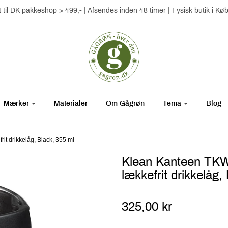
gt til DK pakkeshop > 499,- | Afsendes inden 48 timer | Fysisk butik i K
Mærker
Materialer
Om Gågrøn
Tema
Blog
it drikkelåg, Black, 355 ml
Klean Kanteen TKWid
lækkefrit drikkelåg,
325,00 kr