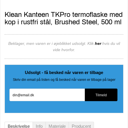
Klean Kanteen TKPro termoflaske med
kop i rustfri stål, Brushed Steel, 500 ml
Beklager, men varen er i øjeblikket udsolgt. Klik
her
hvis du vil
vide hvorfor.
Udsolgt - få besked når varen er tilbage
Skriv din email på listen og få besked når varen er tilbage på lager
din@email.dk
Tilmeld
Beskrivelse
Info
Materiale
Producent