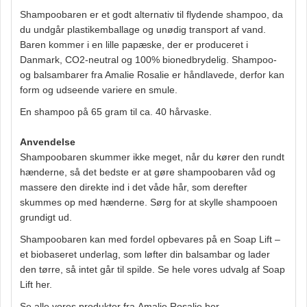
Shampoobaren er et godt alternativ til flydende shampoo, da
du undgår plastikemballage og unødig transport af vand.
Baren kommer i en lille papæske, der er produceret i
Danmark, CO2-neutral og 100% bionedbrydelig.
Shampoo-
og balsambarer fra Amalie Rosalie er håndlavede, derfor kan
form og udseende variere en smule.
En shampoo på 65 gram til ca. 40 hårvaske.
Anvendelse
Shampoobaren skummer ikke meget, når du kører den rundt
hænderne, så det bedste er at gøre shampoobaren våd og
massere den direkte ind i det våde hår, som derefter
skummes op med hænderne. Sørg for at skylle shampooen
grundigt ud.
Shampoobaren
kan med fordel opbevares på en Soap Lift –
et biobaseret underlag, som løfter din balsambar og lader
den tørre, så intet går til spilde. Se hele vores udvalg af Soap
Lift
her
.
Se alle vores produkter fra
Amalie Rosalie her
.