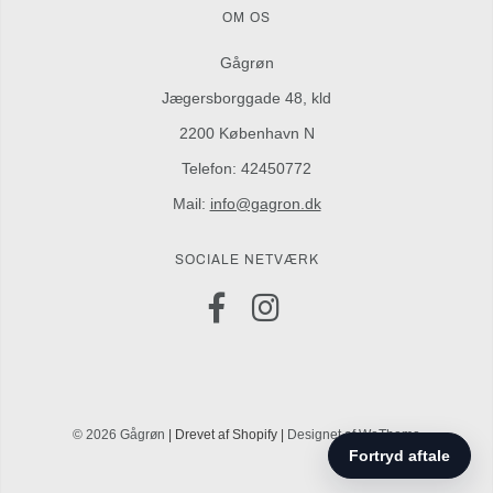
OM OS
Gågrøn
Jægersborggade 48, kld
2200 København N
Telefon: 42450772
Mail:
info@gagron.dk
SOCIALE NETVÆRK
© 2026 Gågrøn
| Drevet af Shopify |
Designet af WeTheme