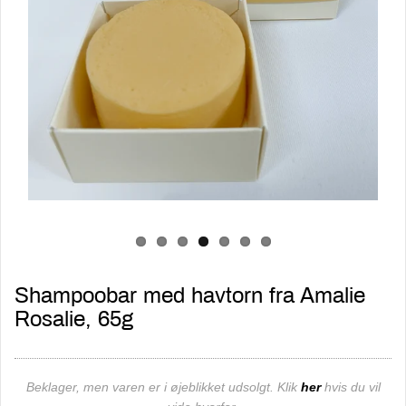
Shampoobar med havtorn fra Amalie
Rosalie, 65g
Beklager, men varen er i øjeblikket udsolgt. Klik
her
hvis du vil