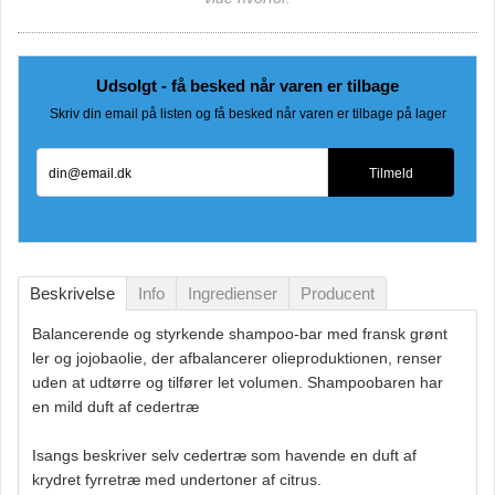
Udsolgt - få besked når varen er tilbage
Skriv din email på listen og få besked når varen er tilbage på lager
din@email.dk
Tilmeld
Beskrivelse
Info
Ingredienser
Producent
Balancerende og styrkende shampoo-bar med fransk grønt
ler og jojobaolie, der afbalancerer olieproduktionen, renser
uden at udtørre og tilfører let volumen. Shampoobaren har
en mild duft af cedertræ
Isangs beskriver selv cedertræ som havende en duft af
krydret fyrretræ med undertoner af citrus.