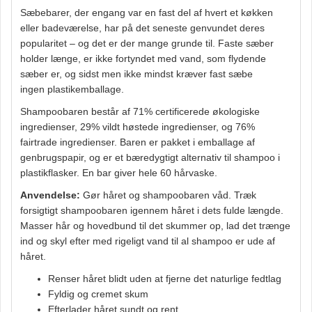
Sæbebarer, der engang var en fast del af hvert et køkken
eller badeværelse, har på det seneste genvundet deres
popularitet – og det er der mange grunde til. Faste sæber
holder længe, er ikke fortyndet med vand, som flydende
sæber er, og sidst men ikke mindst kræver fast sæbe
ingen plastikemballage.
Shampoobaren består af 71% certificerede økologiske
ingredienser, 29% vildt høstede ingredienser, og 76%
fairtrade ingredienser. Baren er pakket i emballage af
genbrugspapir, og er et bæredygtigt alternativ til shampoo i
plastikflasker. En bar giver hele 60 hårvaske.
Anvendelse:
Gør håret og shampoobaren våd. Træk
forsigtigt shampoobaren igennem håret i dets fulde længde.
Masser hår og hovedbund til det skummer op, lad det trænge
ind og skyl efter med rigeligt vand til al shampoo er ude af
håret.
Renser håret blidt uden at fjerne det naturlige fedtlag
Fyldig og cremet skum
Efterlader håret sundt og rent