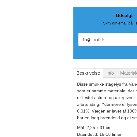
Udsolgt - 
Skriv din email på li
din@email.dk
Beskrivelse
Info
Material
Disse smukke stagelys fra Vanc
som er samme materiale, der b
er testet astma- og allergivenl
afbrænding.
Ydermere er lysen
0,01%. Vægen er lavet af 100%
har en lang brændetid og et s
Mål: 2,25 x 31 cm
Brændetid: 16-18 timer