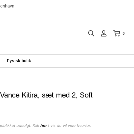
øbenhavn
0
Fysisk butik
 Vance Kitira, sæt med 2, Soft
eblikket udsolgt. Klik
her
hvis du vil vide hvorfor.