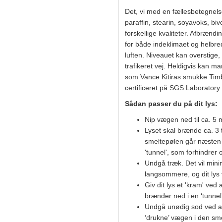
Det, vi med en fællesbetegnelse
paraffin, stearin, soyavoks, biv
forskellige kvaliteter. Afbrændin
for både indeklimaet og helbred
luften. Niveauet kan overstige
trafikeret vej. Heldigvis kan m
som Vance Kitiras smukke Timber
certificeret på SGS Laboratory 
Sådan passer du på dit lys:
Nip vægen ned til ca. 5
Lyset skal brænde ca. 3 t
smeltepølen går næsten 
'tunnel', som forhindrer
Undgå træk. Det vil minim
langsommere, og dit lys 
Giv dit lys et 'kram' ved
brænder ned i en ‘tunnel’
Undgå unødig sod ved at 
‘drukne’ vægen i den sm