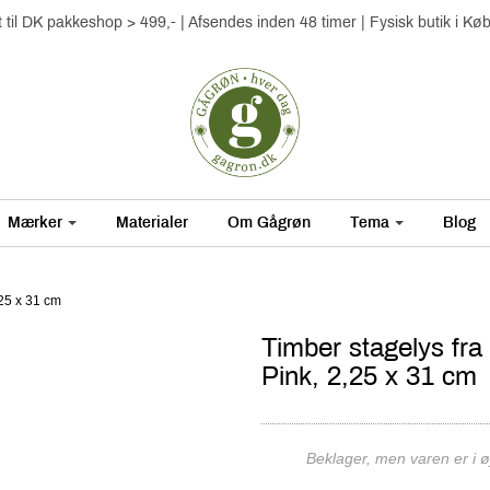
gt til DK pakkeshop > 499,- | Afsendes inden 48 timer | Fysisk butik i K
Mærker
Materialer
Om Gågrøn
Tema
Blog
,25 x 31 cm
Timber stagelys fra
Pink, 2,25 x 31 cm
Beklager, men varen er i øj