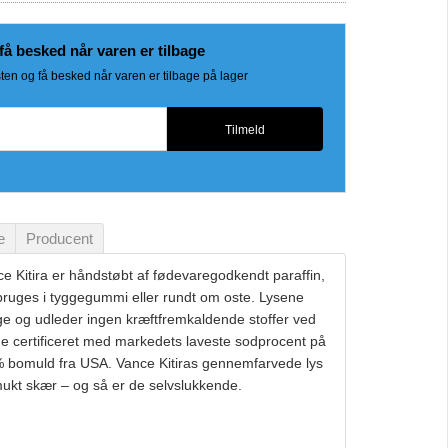
få besked når varen er tilbage
sten og få besked når varen er tilbage på lager
Tilmeld
e
Producent
e Kitira er håndstøbt af fødevaregodkendt paraffin,
ruges i tyggegummi eller rundt om oste. Lysene
ige og udleder ingen kræftfremkaldende stoffer ved
e certificeret med markedets laveste sodprocent på
 bomuld fra USA. Vance Kitiras gennemfarvede lys
mukt skær – og så er de selvslukkende.