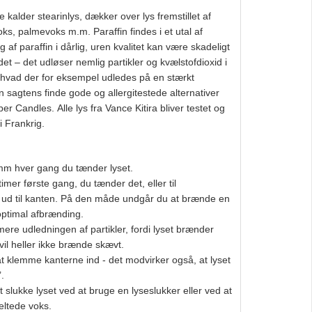
 kalder stearinlys, dækker over lys fremstillet af
oks, palmevoks m.m. Paraffin findes i et utal af
g af paraffin i dårlig, uren kvalitet kan være skadeligt
et – det udløser nemlig partikler og kvælstofdioxid i
, hvad der for eksempel udledes på en stærkt
an sagtens finde gode og allergitestede alternativer
 Candles. Alle lys fra Vance Kitira bliver testet og
i Frankrig.
 mm hver gang du tænder lyset.
imer første gang, du tænder det, eller til
ud til kanten. På den måde undgår du at brænde en
 optimal afbrænding.
ere udledningen af partikler, fordi lyset brænder
vil heller ikke brænde skævt.
 at klemme kanterne ind - det modvirker også, at lyset
.
slukke lyset ved at bruge en lyseslukker eller ved at
eltede voks.