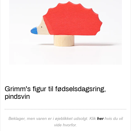
Grimm's figur til fødselsdagsring,
pindsvin
Beklager, men varen er i øjeblikket udsolgt. Klik
her
hvis du vil
vide hvorfor.