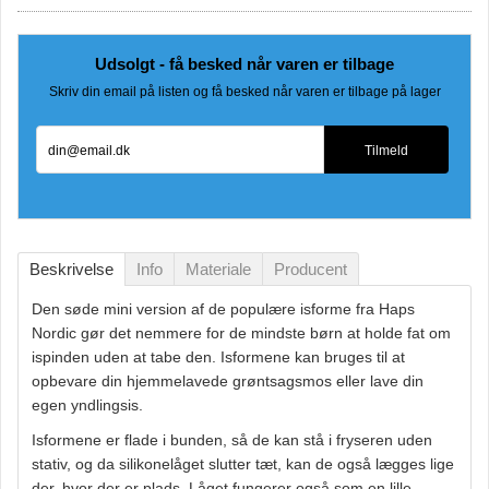
Udsolgt - få besked når varen er tilbage
Skriv din email på listen og få besked når varen er tilbage på lager
din@email.dk
Tilmeld
Beskrivelse
Info
Materiale
Producent
Den søde mini version af de populære isforme fra Haps
Nordic gør det nemmere for de mindste børn at holde fat om
ispinden uden at tabe den. Isformene kan bruges til at
opbevare din hjemmelavede grøntsagsmos eller lave din
egen yndlingsis.
Isformene er flade i bunden, så de kan stå i fryseren uden
stativ, og da silikonelåget slutter tæt, kan de også lægges lige
der, hvor der er plads. Låget fungerer også som en lille