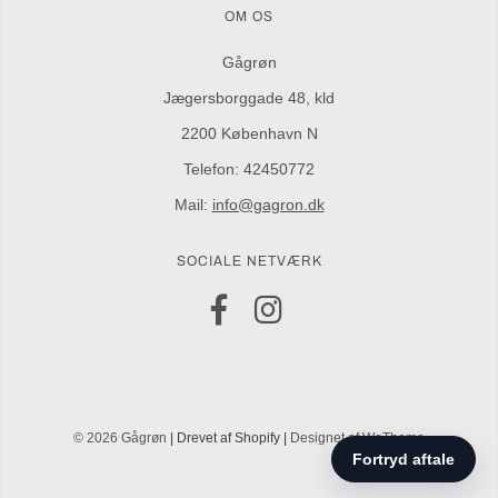
OM OS
Gågrøn
Jægersborggade 48, kld
2200 København N
Telefon: 42450772
Mail:
info@gagron.dk
SOCIALE NETVÆRK
© 2026 Gågrøn
| Drevet af Shopify |
Designet af WeTheme