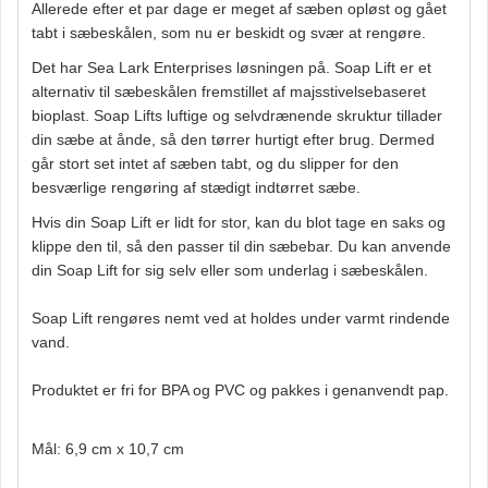
Allerede efter et par dage er meget af sæben opløst og gået
tabt i sæbeskålen, som nu er beskidt og svær at rengøre.
Det har Sea Lark Enterprises løsningen på. Soap Lift er et
alternativ til sæbeskålen fremstillet af majsstivelsebaseret
bioplast. Soap Lifts luftige og selvdrænende skruktur tillader
din sæbe at ånde, så den tørrer hurtigt efter brug. Dermed
går stort set intet af sæben tabt, og du slipper for den
besværlige rengøring af stædigt indtørret sæbe.
Hvis din Soap Lift er lidt for stor, kan du blot tage en saks og
klippe den til, så den passer til din sæbebar. Du kan anvende
din Soap Lift for sig selv eller som underlag i sæbeskålen.
Soap Lift rengøres nemt ved at holdes under varmt rindende
vand.
Produktet er fri for BPA og PVC og pakkes i genanvendt pap.
Mål: 6,9 cm
x 10,7 cm