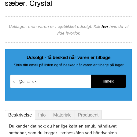
sæber, Crystal
Beklager, men varen er i øjeblikket udsolgt. Klik
her
hvis du vil
vide hvorfor.
Udsolgt - få besked når varen er tilbage
Skriv din email på listen og få besked når varen er tilbage på lager
din@email.dk
Tilmeld
Beskrivelse
Info
Materiale
Producent
Du kender det nok; du har lige købt en smuk, håndlavet
sæbebar, som du lægger i sæbeskålen ved håndvasken.