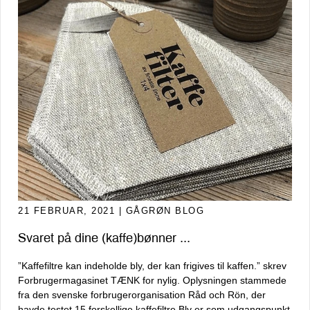
21 FEBRUAR, 2021
| GÅGRØN BLOG
Svaret på dine (kaffe)bønner ...
”Kaffefiltre kan indeholde bly, der kan frigives til kaffen.” skrev
Forbrugermagasinet TÆNK for nylig. Oplysningen stammede
fra den svenske forbrugerorganisation Råd och Rön, der
havde testet 15 forskellige kaffefiltre.Bly er som udgangspunkt