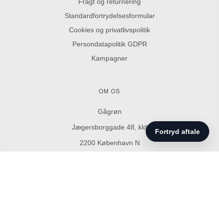
Fragt og returnering
Standardfortrydelsesformular
Cookies og privatlivspolitik
Persondatapolitik GDPR
Kampagner
OM OS
Gågrøn
Jægersborggade 48, kld
2200 København N
Telefon: 42450772
Mail:
info@gagron.dk
SOCIALE NETVÆRK